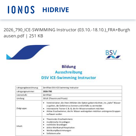
HIDRIVE
2​0​2​6​_​7​9​0​_​I​C​E​-​S​W​I​M​M​I​N​G​ ​I​n​s​t​r​u​c​t​o​r​ ​(​0​3​.​1​0​.​-​1​8​.​1​0​.​)​_​F​R​A​+​B​u​r​g​h​
a​u​s​e​n​.​p​d​f
|
251 KB