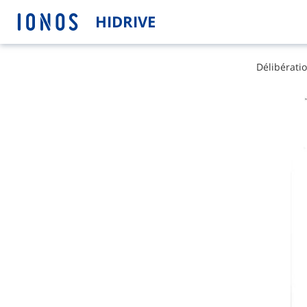
HIDRIVE
D​é​l​i​b​é​r​a​t​i​o