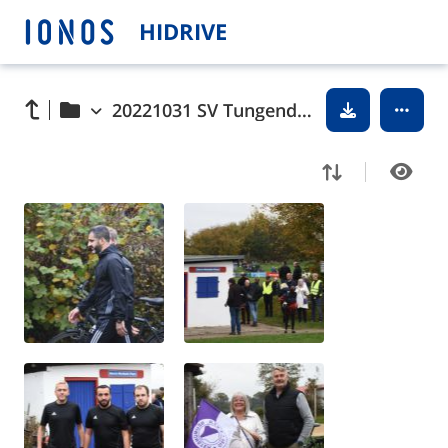
HIDRIVE
20221031 SV Tungendorf - VfR Neumünster © 2022 Olaf Wegerich