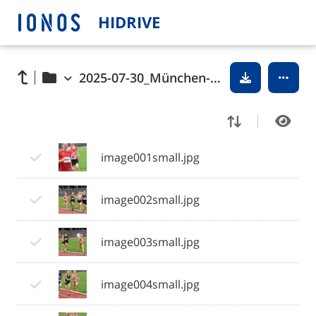
HIDRIVE
2025-07-30_München-Dante-ASF
image001small.jpg
image002small.jpg
image003small.jpg
image004small.jpg