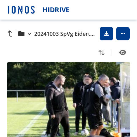
HIDRIVE
20241003 SpVg Eidertal Molfsee - Eckernförder SV © 2024 Ismail Yesilyurt