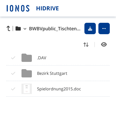
HIDRIVE
BWBVpublic_Tischtennis_Dokumente
.DAV
Bezirk Stuttgart
Spielordnung2015.doc